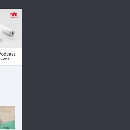
Podcast
swerte