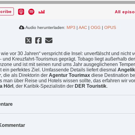
cribe
All epis
Audio herunterladen:
MP3
|
AAC
|
OGG
|
OPUS
 wie vor 30 Jahren“ verspricht die Insel: unverfälscht und nicht 
 und Kreuzfahrt-Tourismus geprägt. Tobago liegt außerhalb der
nzone und ist mit seinen rund ums Jahr ausgeglichenen Temper
t ein perfektes Ziel. Umfassende Details liefert diesmal
Angeli
r
, die als Direktorin der
Agentur Tourimax
diese Destination be
 man über Reise und Hotels wissen sollte, das erfahren wir vo
a Hörl
, der Karibik-Spezialistin der
DER Touristik
.
ntare
Kommentar