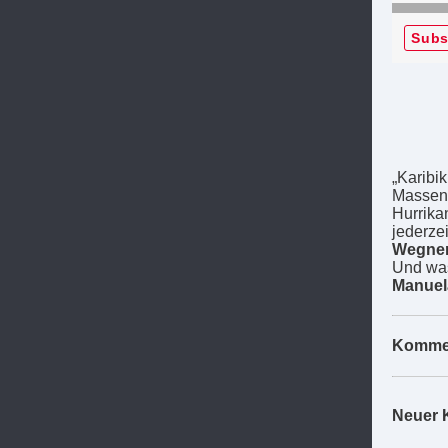
Subs
„Karibik
Massen-
Hurrika
jederzei
Wegne
Und was
Manuel
Komme
Neuer 