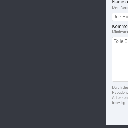
Name o
Dein Name
Kommen
Mindeste
Durch da
Pseudonym
Adressen
freiwillig.