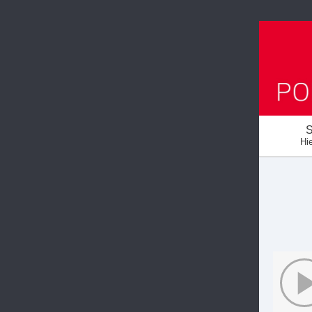
S
Hie