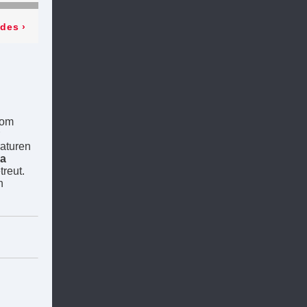
odes
›
vom
aturen
ka
treut.
n